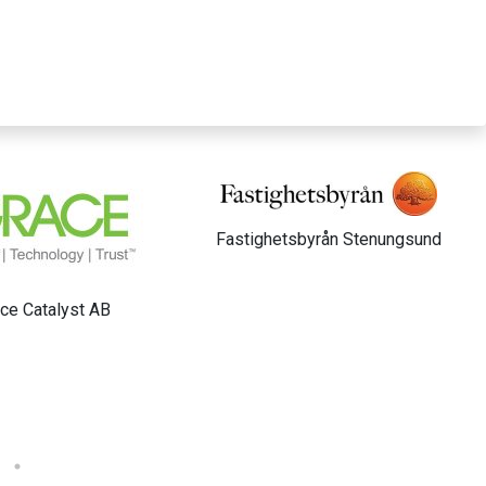
tsbyrån Stenungsund
Gunnarsbo Elteknik