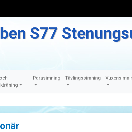
ben S77 Stenungs
 och
Parasimning
Tävlingssimning
Vuxensimni
ikträning
ionär