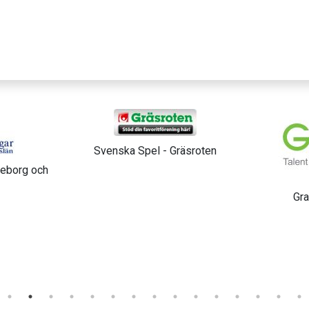
räsroten
Fastighe
Grace Catalyst AB