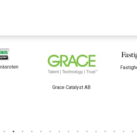
äsroten
Fastighe
Grace Catalyst AB