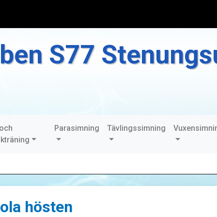
ben S77 Stenungs
 och
Parasimning
Tävlingssimning
Vuxensimni
ikträning
ola hösten