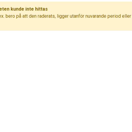
eten kunde inte hittas
ex. bero på att den raderats, ligger utanför nuvarande period eller